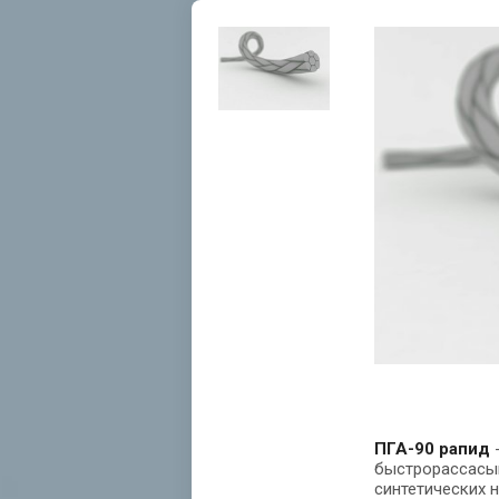
ПГА-90 рапид 
быстрорассасыв
синтетических н