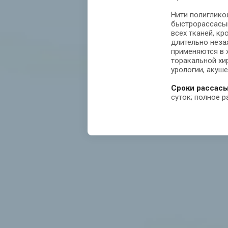
Нити полиглико
быстрорассасы
всех тканей, к
длительно неза
применяются в х
торакальной хир
урологии, акуше
Сроки рассас
суток; полное р