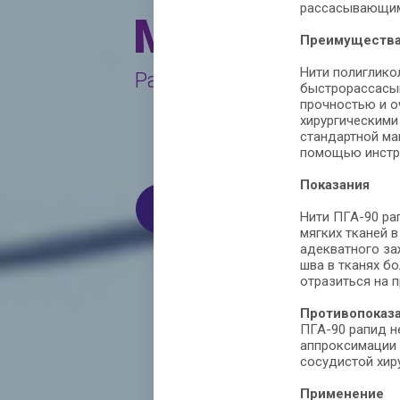
рассасывающим
Медицинск
Преимуществ
Нити полиглико
Работаем только с юриди
быстрорассасы
прочностью и о
хирургическими
стандартной ман
помощью инстр
Показания
КОНТАКТЫ
КАТА
Нити ПГА-90 ра
мягких тканей в
адекватного за
шва в тканях бо
отразиться на 
Противопоказ
ПГА-90 рапид н
аппроксимации 
сосудистой хиру
Применение