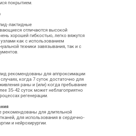
ся покрытием.
ие
расходные мат
а
лид-лактидные 
ческими лицами
вающиеся отличаются высокой 
чень хорошей гибкостью, легко вяжутся 
 узлами как с использованием 
уальной техники завязывания, так и с 
ументов.
ЛОГ
пид рекомендованы для аппроксимации 
 случаях, когда 7 суток достаточно для 
живления раны и (или) когда пребывание 
лее 35-42 суток может неблагоприятно 
процессах регенерации.
ания
е рекомендованы для длительной 
тканей, для использования в сердечно-
ргии и нейрохирургии.