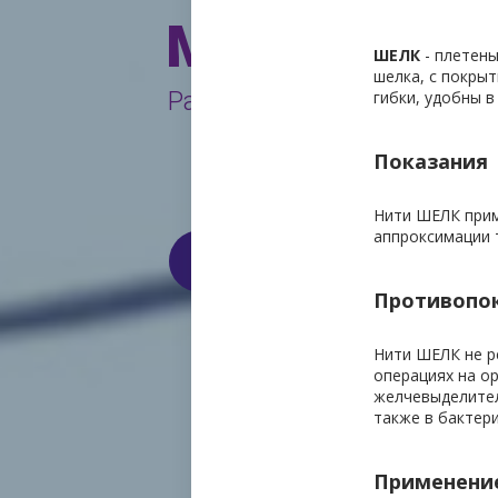
Медицинск
ШЕЛК 
- плетены
шелка, с покрыт
Работаем только с юриди
гибки, удобны в
Показания
Нити ШЕЛК прим
аппроксимации 
КОНТАКТЫ
КАТА
Противопо
Нити ШЕЛК не р
операциях на о
желчевыделител
также в бактер
Применени