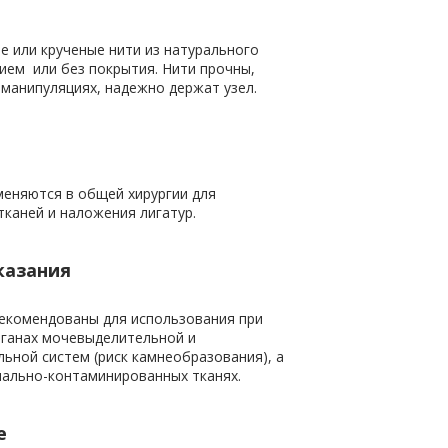
ие
расходные мат
е или крученые нити из натурального 
ием  или без покрытия. Нити прочны, 
ческими лицами
 манипуляциях, надежно держат узел. 
еняются в общей хирургии для 
тканей и наложения лигатур.
ЛОГ
казания
екомендованы для использования при 
рганах мочевыделительной и 
ьной систем (риск камнеобразования), а 
иально-контаминированных тканях.
е