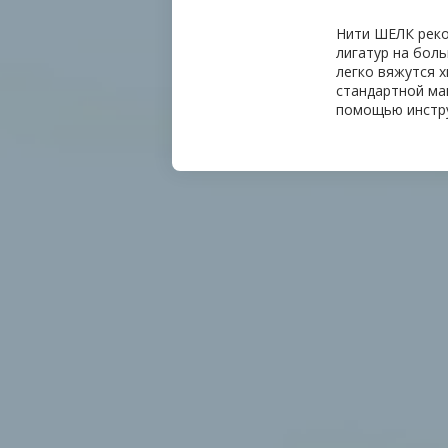
Нити ШЕЛК реко
лигатур на боль
легко вяжутся х
стандартной ман
помощью инстр